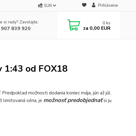
Prihlásenie
EUR
e si rady? Zavolajte.
0
ks
za
0,00 EUR
 907 839 920
v 1:43 od FOX18
. Predpoklad možnosti dodania koniec mája, jún až júl.
možnosť predobjednať
limitovaná séria, je
si ju.