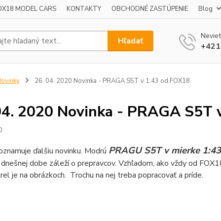
OX18 MODEL CARS
KONTAKTY
OBCHODNÉ ZASTÚPENIE
Blog
Neviet
Hľadať
+421
ovinky
26. 04. 2020 Novinka - PRAGA S5T v 1:43 od FOX18
04. 2020 Novinka - PRAGA S5T 
0
PRAGU S5T v mierke 1:43
oznamuje ďalšiu novinku. Modrú
dnešnej dobe záleží o prepravcov. Vzhľadom, ako vždy od FOX18 
rel je na obrázkoch. Trochu na nej treba popracovať a príde.