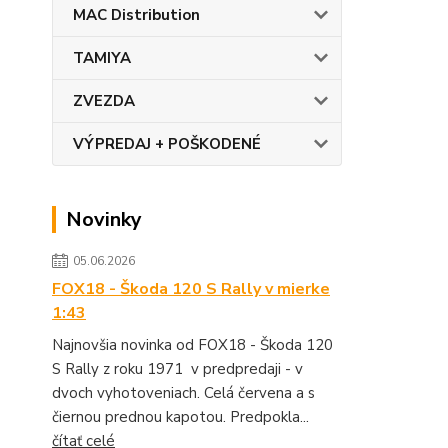
MAC Distribution
TAMIYA
ZVEZDA
VÝPREDAJ + POŠKODENÉ
Novinky
05.06.2026
FOX18 - Škoda 120 S Rally v mierke
1:43
Najnovšia novinka od FOX18 - Škoda 120
S Rally z roku 1971 v predpredaji - v
dvoch vyhotoveniach. Celá červena a s
čiernou prednou kapotou. Predpokla...
čítať celé