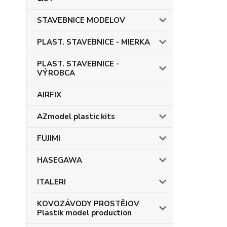
STAVEBNICE MODELOV
PLAST. STAVEBNICE - MIERKA
PLAST. STAVEBNICE -
VÝROBCA
AIRFIX
AZmodel plastic kits
FUJIMI
HASEGAWA
ITALERI
KOVOZÁVODY PROSTĚJOV
Plastik model production