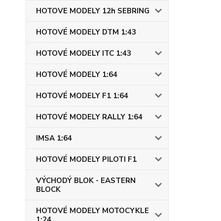
HOTOVE MODELY 12h SEBRING
HOTOVÉ MODELY DTM 1:43
HOTOVÉ MODELY ITC 1:43
HOTOVÉ MODELY 1:64
HOTOVÉ MODELY F1 1:64
HOTOVÉ MODELY RALLY 1:64
IMSA 1:64
HOTOVÉ MODELY PILOTI F1
VÝCHODÝ BLOK - EASTERN
BLOCK
HOTOVÉ MODELY MOTOCYKLE
1:24