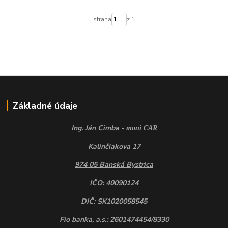
strana
z 1
Základné údaje
Ing. Ján Cimba -
moni CAR
Kalinčiakova 17
974 05 Banská Bystrica
IČO: 40090124
DIČ: SK1020058545
Fio banka, a.s.: 2601474454/8330