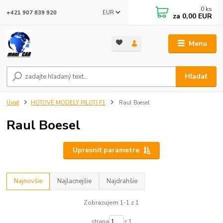
0
ks
EUR
+421 907 839 920
za
0,00 EUR
Menu
Hľadať
Úvod
HOTOVÉ MODELY PILOTI F1
Raul Boesel
Raul Boesel
Upresniť parametre
Najnovšie
Najlacnejšie
Najdrahšie
Zobrazujem 1-1 z 1
strana
z 1