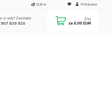
Prihlásenie
EUR
e si rady? Zavolajte.
0
ks
za
0,00 EUR
 907 839 920