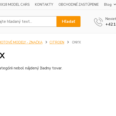
OX18 MODEL CARS
KONTAKTY
OBCHODNÉ ZASTÚPENIE
Blog
Neviet
Hľadať
+421
HOTOVÉ MODELY - ZNAČKA
CITROEN
ONYX
X
ategórii nebol nájdený žiadny tovar.