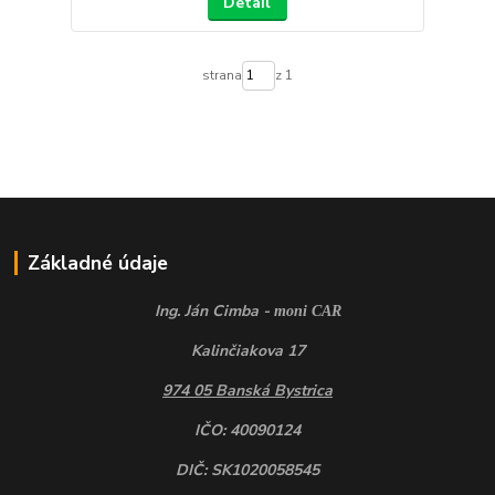
Detail
strana
z 1
Základné údaje
Ing. Ján Cimba -
moni CAR
Kalinčiakova 17
974 05 Banská Bystrica
IČO: 40090124
DIČ: SK1020058545