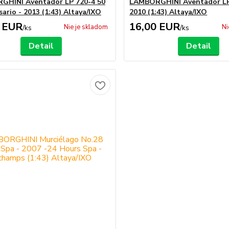
GHINI Aventador LP 720-4 50
LAMBORGHINI Aventador LP
ario - 2013 (1:43) Altaya/IXO
2010 (1:43) Altaya/IXO
 EUR
16,00 EUR
Nie je skladom
Ni
/
ks
/
ks
Detail
Detail