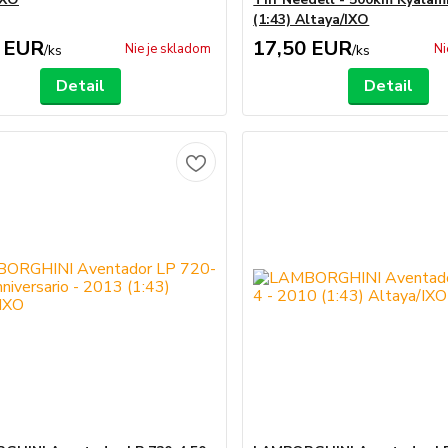
(1:43) Altaya/IXO
 EUR
17,50 EUR
Nie je skladom
Ni
/
ks
/
ks
Detail
Detail