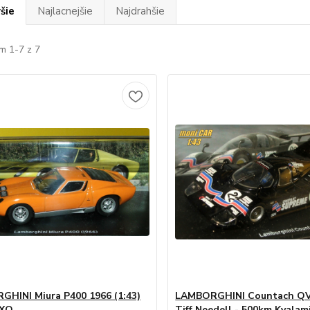
šie
Najlacnejšie
Najdrahšie
m 1-7 z 7
HINI Miura P400 1966 (1:43)
LAMBORGHINI Countach QV
IXO
Tiff Needell - 500km Kyalam