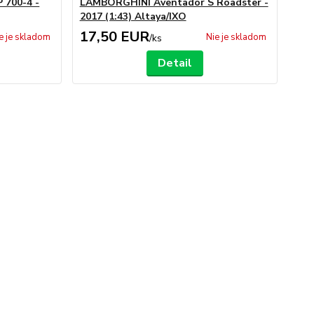
 700-4 -
LAMBORGHINI Aventador S Roadster -
2017 (1:43) Altaya/IXO
17,50 EUR
e je skladom
Nie je skladom
/
ks
Detail