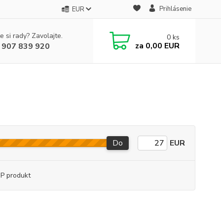
Prihlásenie
EUR
e si rady? Zavolajte.
0
ks
za
0,00 EUR
 907 839 920
Do
EUR
P produkt