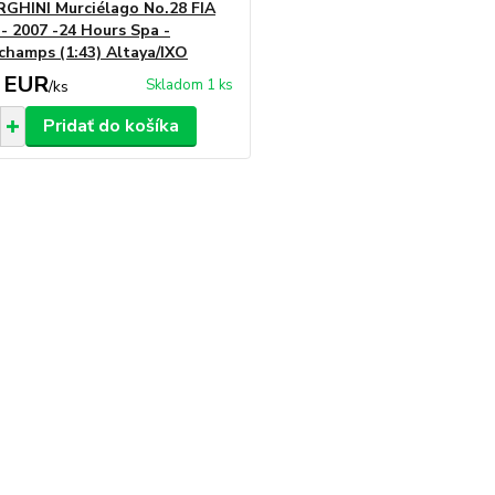
HINI Murciélago No.28 FIA
- 2007 -24 Hours Spa -
champs (1:43) Altaya/IXO
 EUR
Skladom 1 ks
/
ks
Pridať do košíka