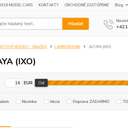
OX18 MODEL CARS
KONTAKTY
OBCHODNÉ ZASTÚPENIE
Blog
Neviet
Hľadať
+421
HOTOVÉ MODELY - ZNAČKA
LAMBORGHINI
ALTAYA (IXO)
YA (IXO)
EUR
Od
adom
Novinka
Akcia
Doprava ZADARMO
TO