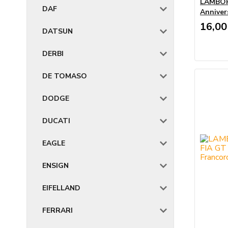
LAMBOR
DAF
Annivers
16,00
DATSUN
DERBI
DE TOMASO
DODGE
DUCATI
EAGLE
ENSIGN
EIFELLAND
FERRARI