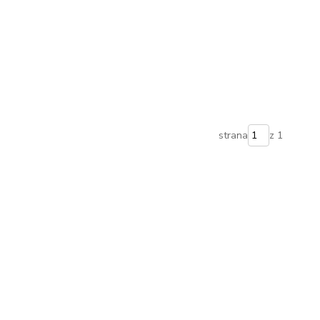
strana
z 1