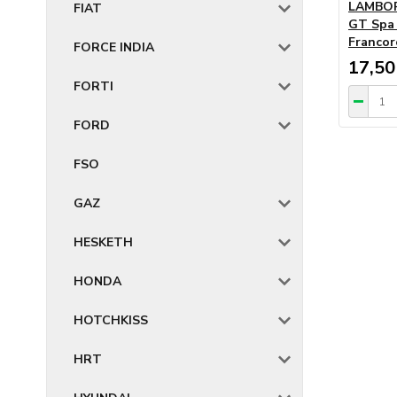
LAMBORG
FIAT
GT Spa 
Francor
FORCE INDIA
17,50
FORTI
FORD
FSO
GAZ
HESKETH
HONDA
HOTCHKISS
HRT