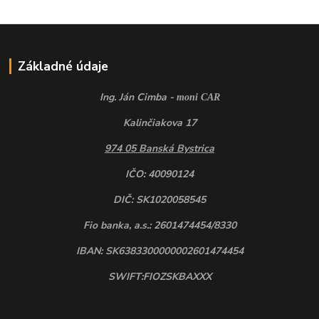
Základné údaje
Ing. Ján Cimba -
moni CAR
Kalinčiakova 17
974 05 Banská Bystrica
IČO: 40090124
DIČ: SK1020058545
Fio banka, a.s.: 2601474454/8330
IBAN: SK6383300000002601474454
SWIFT:FIOZSKBAXXX