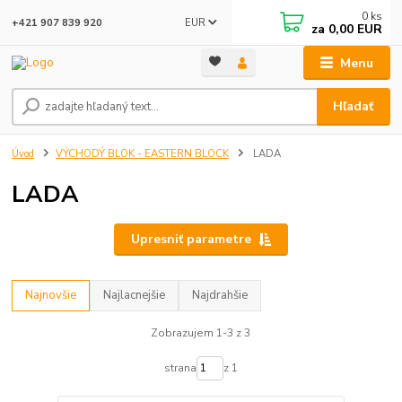
0
ks
EUR
+421 907 839 920
za
0,00 EUR
Menu
Hľadať
Úvod
VÝCHODÝ BLOK - EASTERN BLOCK
LADA
LADA
Upresniť parametre
Najnovšie
Najlacnejšie
Najdrahšie
Zobrazujem 1-3 z 3
strana
z 1