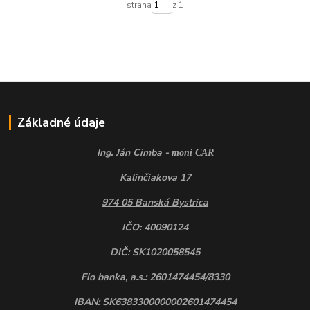
strana
z 1
Základné údaje
Ing. Ján Cimba -
moni CAR
Kalinčiakova 17
974 05 Banská Bystrica
IČO: 40090124
DIČ: SK1020058545
Fio banka, a.s.: 2601474454/8330
IBAN: SK6383300000002601474454