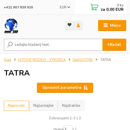
0
ks
EUR
+421 907 839 920
za
0,00 EUR
Menu
Hľadať
Úvod
HOTOVÉ MODELY - VÝROBCA
DeAGOSTINI
TATRA
TATRA
Upresniť parametre
Najnovšie
Najlacnejšie
Najdrahšie
Zobrazujem 1-2 z 2
strana
z 1