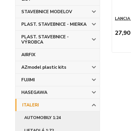
STAVEBNICE MODELOV
LANCIA 
PLAST. STAVEBNICE - MIERKA
27,90
PLAST. STAVEBNICE -
VÝROBCA
AIRFIX
AZmodel plastic kits
FUJIMI
HASEGAWA
ITALERI
AUTOMOBILY 1:24
LIETADLÁ 1:72