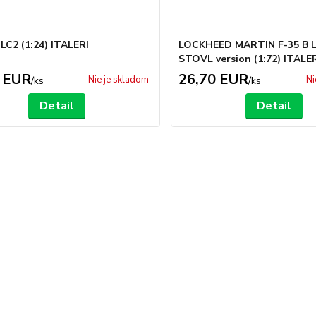
LC2 (1:24) ITALERI
LOCKHEED MARTIN F-35 B Li
STOVL version (1:72) ITALE
 EUR
26,70 EUR
Nie je skladom
Ni
/
ks
/
ks
Detail
Detail