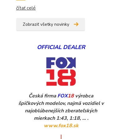
čítať celé
Zobraziť všetky novinky
OFFICIAL DEALER
Česká firma
FOX
18
výrobca
špičkových modelov, najmä vozidiel v
najoblúbenejších zberateľských
mierkach 1:43, 1:18, ... .
www.fox18.sk
↓