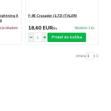
ghtning II
F-8E Crusader (1:72) ITALERI
RI
18,60 EUR
e je skladom
Skladom 1 ks
/
ks
Pridať do košíka
strana
z 1