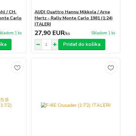
hl / CH.
AUDI Quattro Hannu Mikkola / Arne
onte Carlo
Hertz - Rally Monte Carlo 1981 (1:24)
ITALERI
27,90 EUR
kladom 1 ks
Skladom 1 ks
/
ks
íka
Pridať do košíka