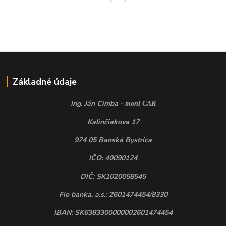
Základné údaje
Ing. Ján Cimba -
moni CAR
Kalinčiakova 17
974 05 Banská Bystrica
IČO: 40090124
DIČ: SK1020058545
Fio banka, a.s.: 2601474454/8330
IBAN: SK6383300000002601474454