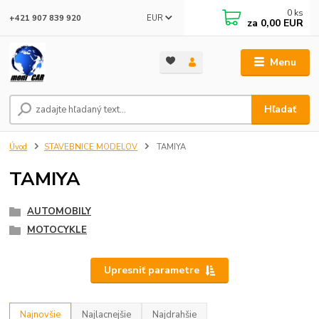
0
ks
EUR
+421 907 839 920
za
0,00 EUR
Menu
Hľadať
Úvod
STAVEBNICE MODELOV
TAMIYA
TAMIYA
AUTOMOBILY
MOTOCYKLE
Upresniť parametre
Najnovšie
Najlacnejšie
Najdrahšie