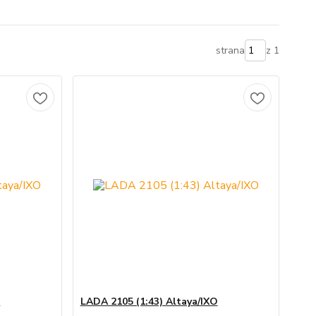
strana
z 1
O
LADA 2105 (1:43) Altaya/IXO