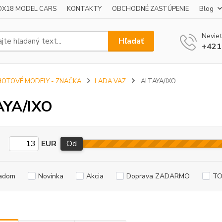
OX18 MODEL CARS
KONTAKTY
OBCHODNÉ ZASTÚPENIE
Blog
Neviet
Hľadať
+421
HOTOVÉ MODELY - ZNAČKA
LADA VAZ
ALTAYA/IXO
AYA/IXO
EUR
Od
adom
Novinka
Akcia
Doprava ZADARMO
TO