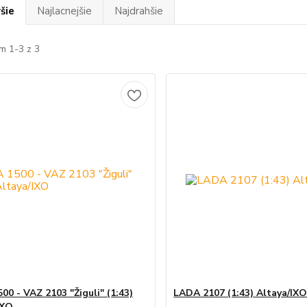
šie
Najlacnejšie
Najdrahšie
m 1-3 z 3
00 - VAZ 2103 "Žiguli" (1:43)
LADA 2107 (1:43) Altaya/IX
IXO