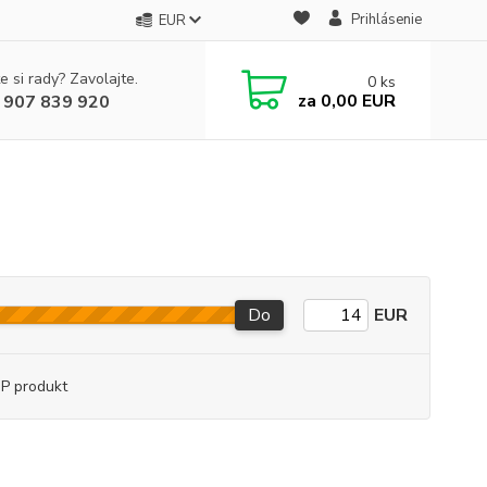
Prihlásenie
EUR
e si rady? Zavolajte.
0
ks
za
0,00 EUR
 907 839 920
Do
EUR
P produkt