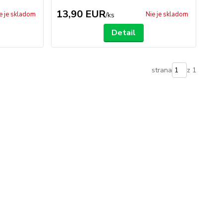
13,90 EUR
e je skladom
Nie je skladom
/
ks
Detail
strana
z 1