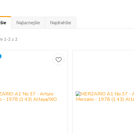
šie
Najlacnejšie
Najdrahšie
m 1-2 z 2