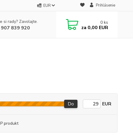
Prihlásenie
EUR
e si rady? Zavolajte.
0
ks
za
0,00 EUR
 907 839 920
Do
EUR
P produkt