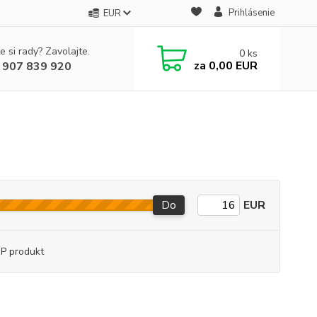
Prihlásenie
EUR
e si rady? Zavolajte.
0
ks
za
0,00 EUR
 907 839 920
Do
EUR
P produkt