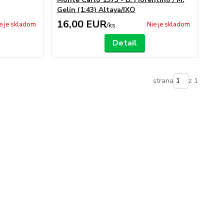
Gelin (1:43) Altaya/IXO
16,00 EUR
e je skladom
Nie je skladom
/
ks
Detail
strana
z 1