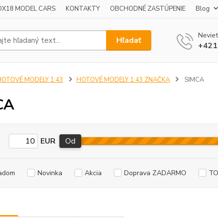
OX18 MODEL CARS
KONTAKTY
OBCHODNÉ ZASTÚPENIE
Blog
Neviet
Hľadať
+421
HOTOVÉ MODELY 1:43
HOTOVÉ MODELY 1:43 ZNAČKA
SIMCA
CA
EUR
Od
adom
Novinka
Akcia
Doprava ZADARMO
TO