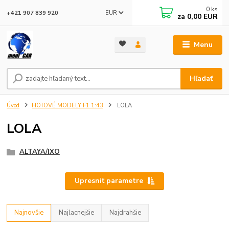
0
ks
EUR
+421 907 839 920
za
0,00 EUR
Menu
Hľadať
Úvod
HOTOVÉ MODELY F1 1:43
LOLA
LOLA
ALTAYA/IXO
Upresniť parametre
Najnovšie
Najlacnejšie
Najdrahšie