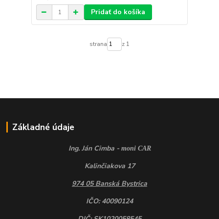
Pridať do košíka
strana
z 1
Základné údaje
Ing. Ján Cimba -
moni CAR
Kalinčiakova 17
974 05 Banská Bystrica
IČO: 40090124
DIČ: SK1020058545