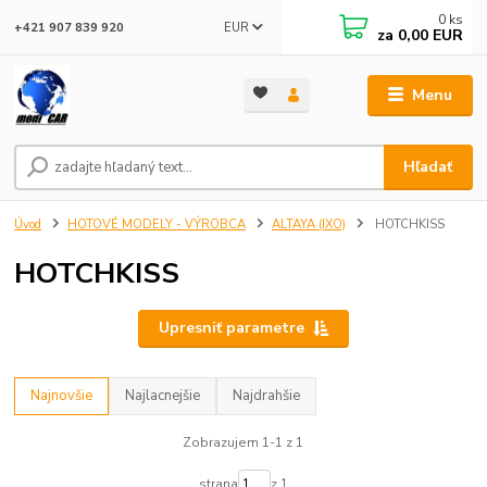
0
ks
EUR
+421 907 839 920
za
0,00 EUR
Menu
Hľadať
Úvod
HOTOVÉ MODELY - VÝROBCA
ALTAYA (IXO)
HOTCHKISS
HOTCHKISS
Upresniť parametre
Najnovšie
Najlacnejšie
Najdrahšie
Zobrazujem 1-1 z 1
strana
z 1