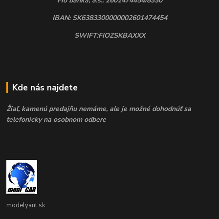
Fio banka, a.s.: 2601474454/8330
IBAN: SK6383300000002601474454
SWIFT:FIOZSKBAXXX
Kde nás najdete
Žiaľ, kamenú predajňu nemáme, ale je možné dohodnúť sa
telefonicky na osobnom odbere
modelyaut.sk