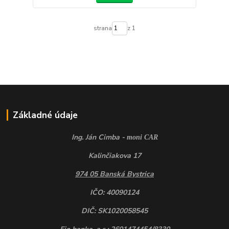
strana
z 1
Základné údaje
Ing. Ján Cimba -
moni CAR
Kalinčiakova 17
974 05 Banská Bystrica
IČO: 40090124
DIČ: SK1020058545