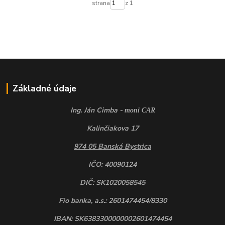
strana
z 1
Základné údaje
Ing. Ján Cimba -
moni CAR
Kalinčiakova 17
974 05 Banská Bystrica
IČO: 40090124
DIČ: SK1020058545
Fio banka, a.s.: 2601474454/8330
IBAN: SK6383300000002601474454