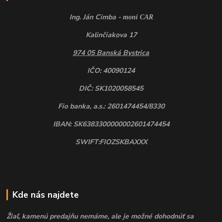
Ing. Ján Cimba -
moni CAR
Kalinčiakova 17
974 05 Banská Bystrica
IČO: 40090124
DIČ: SK1020058545
Fio banka, a.s.: 2601474454/8330
IBAN: SK6383300000002601474454
SWIFT:FIOZSKBAXXX
Kde nás najdete
Žiaľ, kamenú predajňu nemáme, ale je možné dohodnúť sa