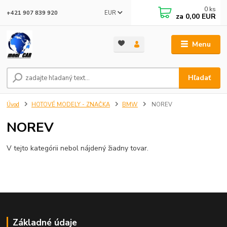
0
ks
EUR
+421 907 839 920
za
0,00 EUR
Menu
Hľadať
Úvod
HOTOVÉ MODELY - ZNAČKA
BMW
NOREV
NOREV
V tejto kategórii nebol nájdený žiadny tovar.
Základné údaje