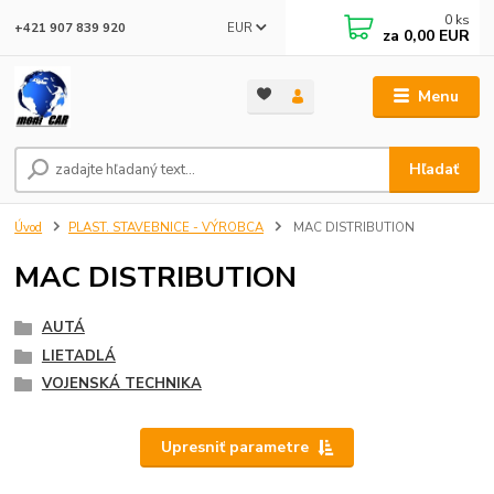
0
ks
EUR
+421 907 839 920
za
0,00 EUR
Menu
Hľadať
Úvod
PLAST. STAVEBNICE - VÝROBCA
MAC DISTRIBUTION
MAC DISTRIBUTION
AUTÁ
LIETADLÁ
VOJENSKÁ TECHNIKA
Upresniť parametre