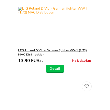
LFG Roland D VIb - German fighter WW I (1:72)
MAC Distribution
13,90 EUR
Nie je skladom
/
ks
Detail