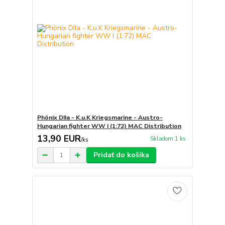
Phönix DIIa - K.u.K Kriegsmarine - Austro-
Hungarian fighter WW I (1:72) MAC Distribution
13,90 EUR
Skladom 1 ks
/
ks
Pridať do košíka