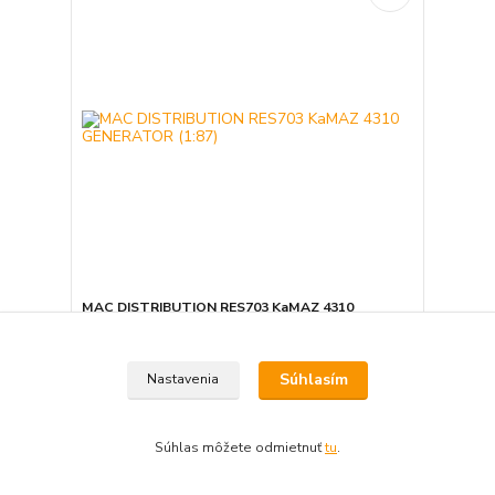
MAC DISTRIBUTION RES703 KaMAZ 4310
GENERATOR (1:87)
16,30 EUR
Nie je skladom
/
ks
Súhlasím
Nastavenia
Detail
Súhlas môžete odmietnuť
tu
.