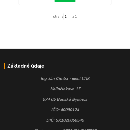
strana
z 1
Základné údaje
Ing. Ján Cimba -
moni CAR
Kalinčiakova 17
974 05 Banská Bystrica
IČO: 40090124
DIČ: SK1020058545