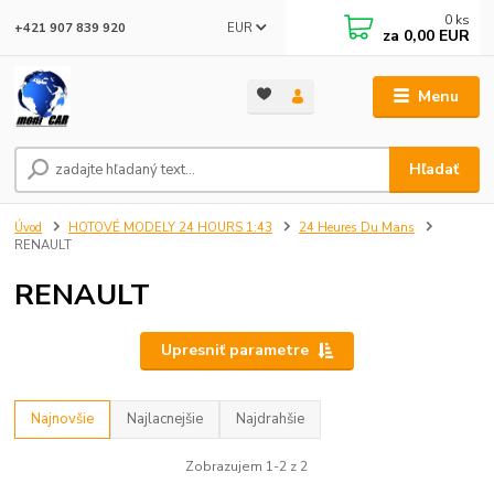
0
ks
EUR
+421 907 839 920
za
0,00 EUR
Menu
Hľadať
Úvod
HOTOVÉ MODELY 24 HOURS 1:43
24 Heures Du Mans
RENAULT
RENAULT
Upresniť parametre
Najnovšie
Najlacnejšie
Najdrahšie
Zobrazujem 1-2 z 2