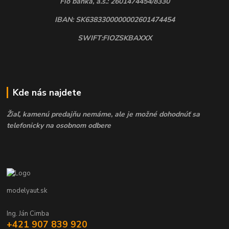
Fio banka, a.s.: 2601474454/8330
IBAN: SK6383300000002601474454
SWIFT:FIOZSKBAXXX
Kde nás najdete
Žiaľ, kamenú predajňu nemáme, ale je možné dohodnúť sa
telefonicky na osobnom odbere
modelyaut.sk
Ing. Ján Cimba
+421 907 839 920