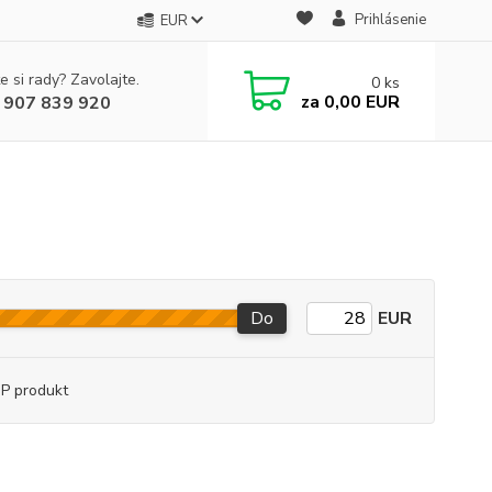
Prihlásenie
EUR
e si rady? Zavolajte.
0
ks
za
0,00 EUR
 907 839 920
Do
EUR
P produkt