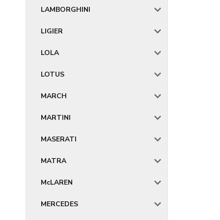
LAMBORGHINI
LIGIER
LOLA
LOTUS
MARCH
MARTINI
MASERATI
MATRA
McLAREN
MERCEDES