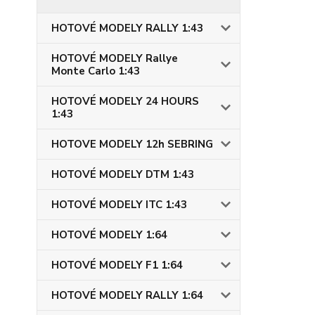
HOTOVÉ MODELY RALLY 1:43
HOTOVÉ MODELY Rallye
Monte Carlo 1:43
HOTOVÉ MODELY 24 HOURS
1:43
HOTOVE MODELY 12h SEBRING
HOTOVÉ MODELY DTM 1:43
HOTOVÉ MODELY ITC 1:43
HOTOVÉ MODELY 1:64
HOTOVÉ MODELY F1 1:64
HOTOVÉ MODELY RALLY 1:64