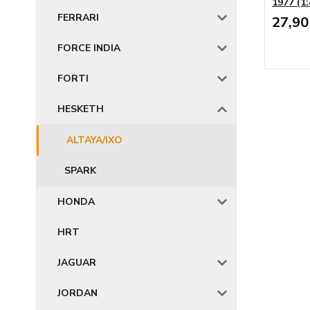
1977 (1
FERRARI
27,90
FORCE INDIA
FORTI
HESKETH
ALTAYA/IXO
SPARK
HONDA
HRT
JAGUAR
JORDAN