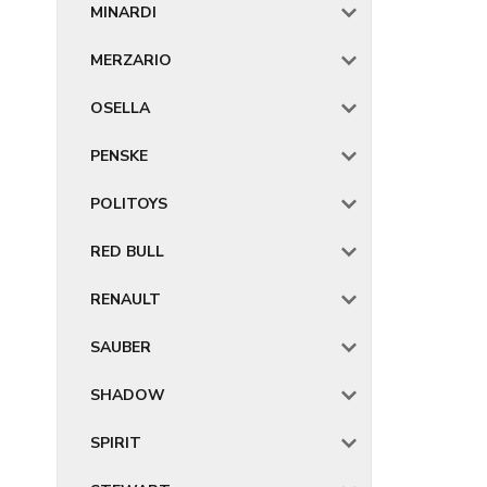
MINARDI
MERZARIO
OSELLA
PENSKE
POLITOYS
RED BULL
RENAULT
SAUBER
SHADOW
SPIRIT