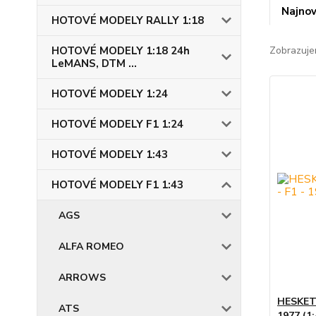
Najnov
HOTOVÉ MODELY RALLY 1:18
HOTOVÉ MODELY 1:18 24h
Zobrazuje
LeMANS, DTM ...
HOTOVÉ MODELY 1:24
HOTOVÉ MODELY F1 1:24
HOTOVÉ MODELY 1:43
HOTOVÉ MODELY F1 1:43
AGS
ALFA ROMEO
ARROWS
HESKETH
ATS
1977 (1