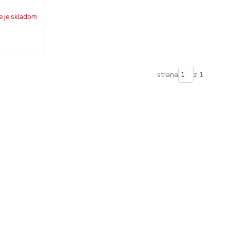
e je skladom
strana
z 1