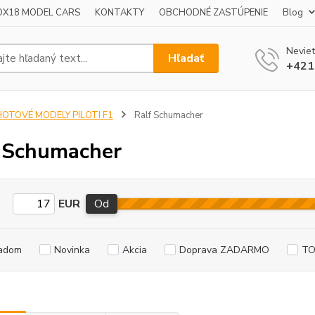
OX18 MODEL CARS
KONTAKTY
OBCHODNÉ ZASTÚPENIE
Blog
Neviet
Hľadať
+421
HOTOVÉ MODELY PILOTI F1
Ralf Schumacher
 Schumacher
EUR
Od
adom
Novinka
Akcia
Doprava ZADARMO
TO