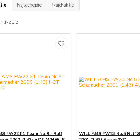
šie
Najlacnejšie
Najdrahšie
m 1-2 z 2
S FW22 F1 Team No.9 - Ralf
WILLIAMS FW23 No.5 Ralf 
cher 2000 (1:43) HOT WHEELS
2001 (1:43) Altaya/IXO