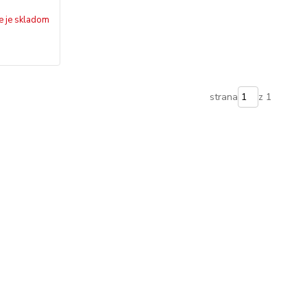
e je skladom
strana
z 1