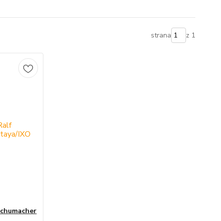
strana
z 1
Schumacher