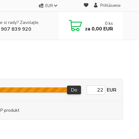
Prihlásenie
EUR
e si rady? Zavolajte.
0
ks
za
0,00 EUR
 907 839 920
Do
EUR
P produkt