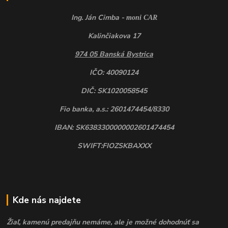
Ing. Ján Cimba -
moni CAR
Kalinčiakova 17
974 05 Banská Bystrica
IČO: 40090124
DIČ: SK1020058545
Fio banka, a.s.: 2601474454/8330
IBAN: SK6383300000002601474454
SWIFT:FIOZSKBAXXX
Kde nás najdete
Žiaľ, kamenú predajňu nemáme, ale je možné dohodnúť sa