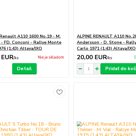
Renault A110 1600 No.19 - M.
ALPINE RENAULT A110 No.28
- FD. Conconi - Rallye Monte
Andersson - D. Stone - Ral
976 (1:43) Altaya/IXO
Carlo 1971 (1:43) Altaya/IXO
 EUR
20,00 EUR
Nie je skladom
S
/
ks
/
ks
Detail
Pridať do koš