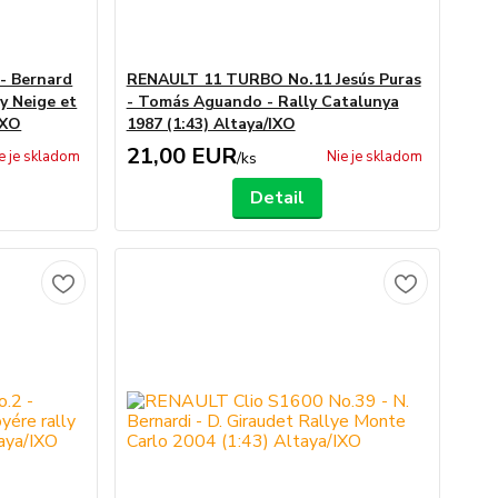
- Bernard
RENAULT 11 TURBO No.11 Jesús Puras
y Neige et
- Tomás Aguando - Rally Catalunya
IXO
1987 (1:43) Altaya/IXO
21,00 EUR
e je skladom
Nie je skladom
/
ks
Detail