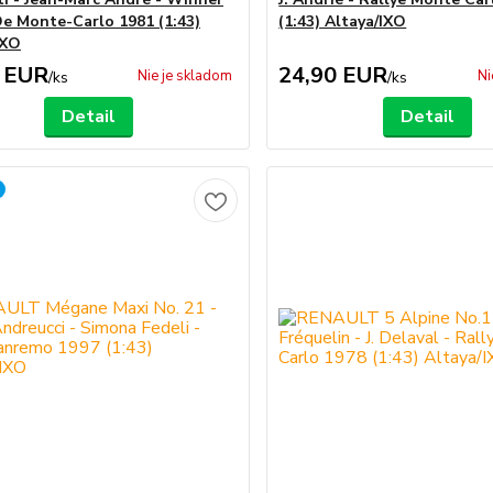
De Monte-Carlo 1981 (1:43)
(1:43) Altaya/IXO
IXO
 EUR
24,90 EUR
Nie je skladom
Ni
/
ks
/
ks
Detail
Detail