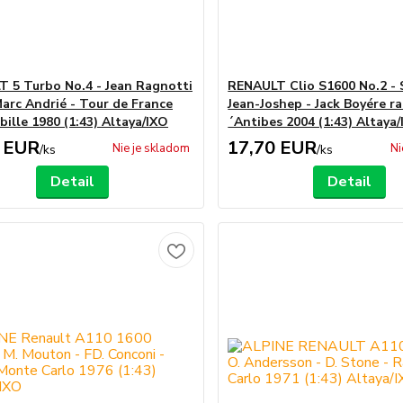
 5 Turbo No.4 - Jean Ragnotti
RENAULT Clio S1600 No.2 -
Marc Andrié - Tour de France
Jean-Joshep - Jack Boyére ra
ille 1980 (1:43) Altaya/IXO
´Antibes 2004 (1:43) Altaya
 EUR
17,70 EUR
Nie je skladom
Ni
/
ks
/
ks
Detail
Detail