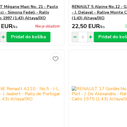
 Mégane Maxi No. 21 - Paolo
RENAULT 5 Alpine No.12 - G
ci - Simona Fedeli - Rally
- J. Delaval - Rallye Monte 
 1997 (1:43) Altaya/IXO
(1:43) Altaya/IXO
 EUR
22,50 EUR
Nie je skladom
S
/
ks
/
ks
Pridať do košíka
Pridať do koš