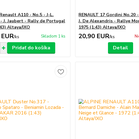
Renault A110 - No.5 - J-L.
RENAULT 17 Gordini No.20 - J
- J. Jaubert - Rally de Portugal
J. De Alexandris - Rallye M
:43) Altaya/IXO
1975 (1:43) Altaya/IXO
 EUR
20,90 EUR
Skladom 1 ks
Ni
/
ks
/
ks
Pridať do košíka
Detail