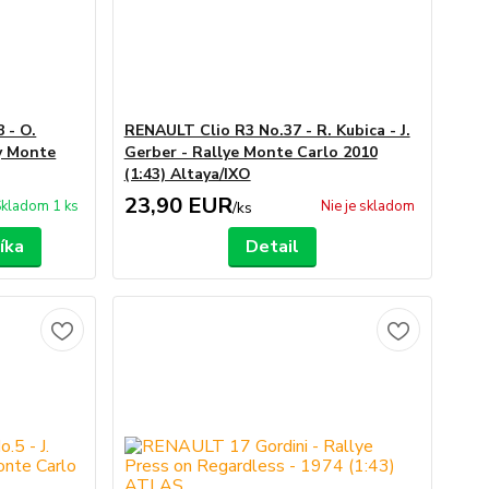
 - O.
RENAULT Clio R3 No.37 - R. Kubica - J.
ly Monte
Gerber - Rallye Monte Carlo 2010
(1:43) Altaya/IXO
23,90 EUR
kladom 1 ks
Nie je skladom
/
ks
íka
Detail