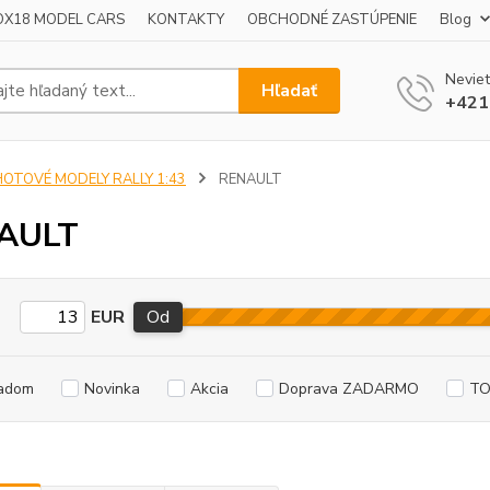
OX18 MODEL CARS
KONTAKTY
OBCHODNÉ ZASTÚPENIE
Blog
Neviet
Hľadať
+421
HOTOVÉ MODELY RALLY 1:43
RENAULT
AULT
EUR
Od
adom
Novinka
Akcia
Doprava ZADARMO
TO