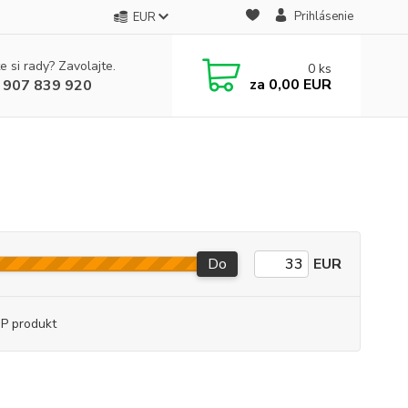
Prihlásenie
EUR
e si rady? Zavolajte.
0
ks
za
0,00 EUR
 907 839 920
Do
EUR
P produkt