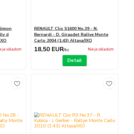
 Simon
RENAULT Clio S1600 No.39 - N.
lly d
Bernardi - D. Giraudet Rallye Monte
/IXO
Carlo 2004 (1:43) Altaya/IXO
18,50 EUR
e je skladom
Nie je skladom
/
ks
Detail