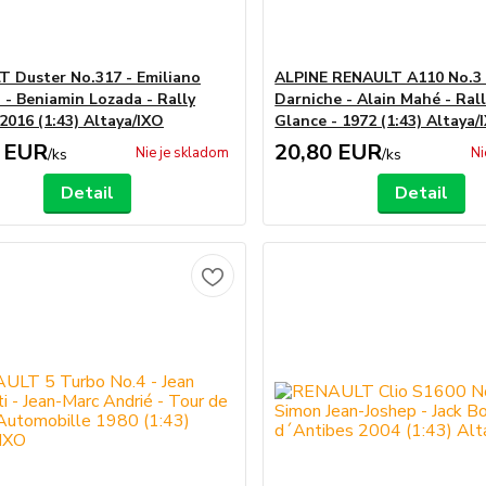
 Duster No.317 - Emiliano
ALPINE RENAULT A110 No.3 
 - Beniamin Lozada - Rally
Darniche - Alain Mahé - Rall
016 (1:43) Altaya/IXO
Glance - 1972 (1:43) Altaya/
 EUR
20,80 EUR
Nie je skladom
Ni
/
ks
/
ks
Detail
Detail