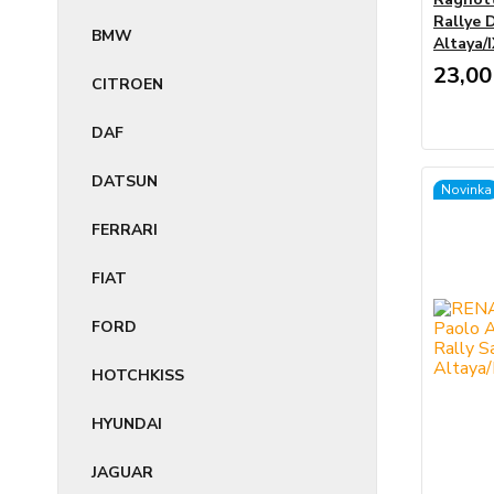
Rallye 
BMW
Altaya/
23,00
CITROEN
DAF
DATSUN
Novinka
FERRARI
FIAT
FORD
HOTCHKISS
HYUNDAI
JAGUAR