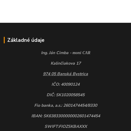
Základné údaje
Ing. Ján Cimba -
moni CAR
Kalinčiakova 17
974 05 Banská Bystrica
IČO: 40090124
DIČ: SK1020058545
Fio banka, a.s.: 2601474454/8330
IBAN: SK6383300000002601474454
SWIFT:FIOZSKBAXXX