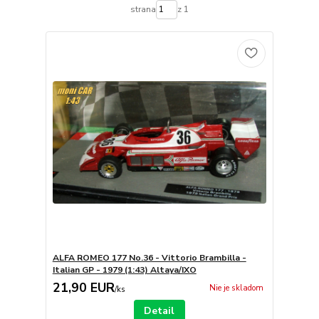
strana
z 1
ALFA ROMEO 177 No.36 - Vittorio Brambilla -
Italian GP - 1979 (1:43) Altaya/IXO
21,90 EUR
Nie je skladom
/
ks
Detail