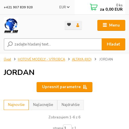
0
ks
EUR
+421 907 839 920
za
0,00 EUR
Menu
Hľadať
Úvod
HOTOVÉ MODELY - VÝROBCA
ALTAYA (IXO)
JORDAN
JORDAN
Upresniť parametre
Najnovšie
Najlacnejšie
Najdrahšie
Zobrazujem 1-6 z 6
strana
z 1