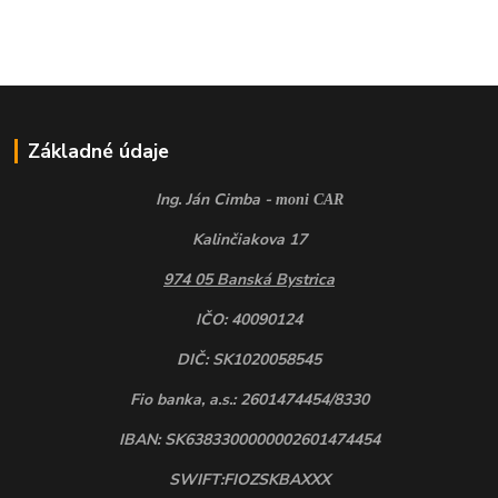
Základné údaje
Ing. Ján Cimba -
moni CAR
Kalinčiakova 17
974 05 Banská Bystrica
IČO: 40090124
DIČ: SK1020058545
Fio banka, a.s.: 2601474454/8330
IBAN: SK6383300000002601474454
SWIFT:FIOZSKBAXXX