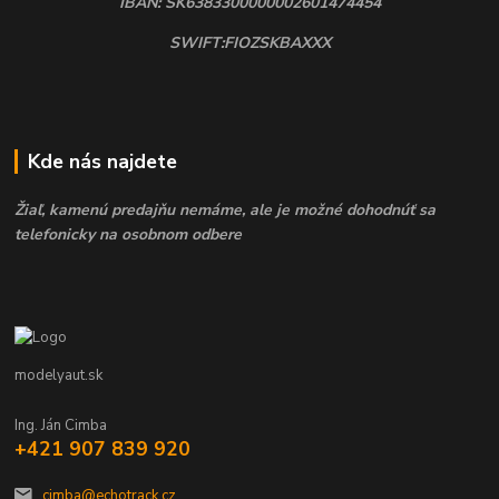
IBAN: SK6383300000002601474454
SWIFT:FIOZSKBAXXX
Kde nás najdete
Žiaľ, kamenú predajňu nemáme, ale je možné dohodnúť sa
telefonicky na osobnom odbere
modelyaut.sk
Ing. Ján Cimba
+421 907 839 920
cimba@echotrack.cz