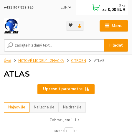
0
ks
EUR
+421 907 839 920
za
0,00 EUR
Menu
Hľadať
Úvod
HOTOVÉ MODELY - ZNAČKA
CITROEN
ATLAS
ATLAS
Upresniť parametre
Najnovšie
Najlacnejšie
Najdrahšie
Zobrazujem 1-1 z 1
strana
z 1