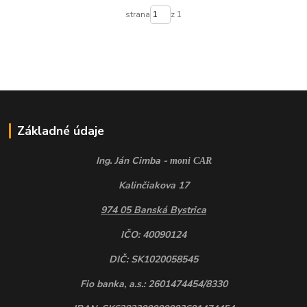
strana
z 1
Základné údaje
Ing. Ján Cimba -
moni CAR
Kalinčiakova 17
974 05 Banská Bystrica
IČO: 40090124
DIČ: SK1020058545
Fio banka, a.s.: 2601474454/8330