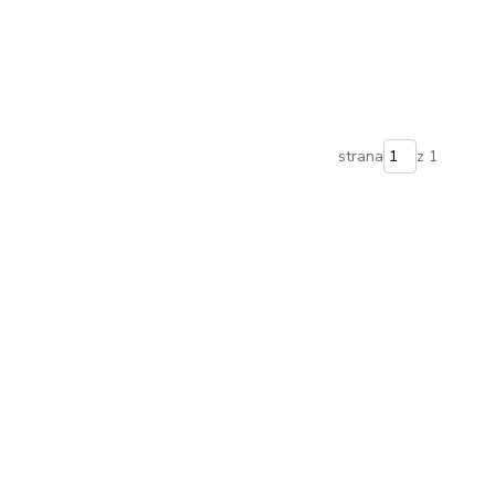
strana
z 1