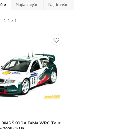
šie
Najlacnejšie
Najdrahšie
m 1-1 z 1
 9045 ŠKODA Fabia WRC Tour
e 2003 (1:18)