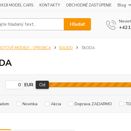
OX18 MODEL CARS
KONTAKTY
OBCHODNÉ ZASTÚPENIE
Blog
Neviet
Hľadať
+421
HOTOVÉ MODELY - VÝROBCA
SOLIDO
ŠKODA
DA
EUR
Od
adom
Novinka
Akcia
Doprava ZADARMO
TO