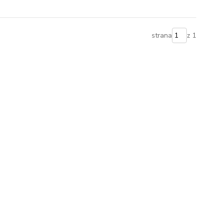
strana
z 1