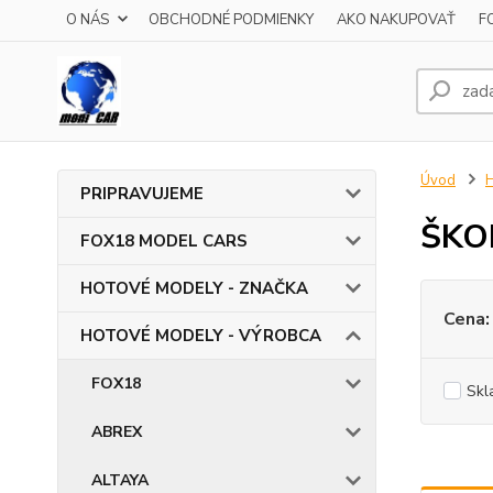
O NÁS
OBCHODNÉ PODMIENKY
AKO NAKUPOVAŤ
F
Úvod
PRIPRAVUJEME
ŠKO
FOX18 MODEL CARS
HOTOVÉ MODELY - ZNAČKA
Cena:
HOTOVÉ MODELY - VÝROBCA
FOX18
Skl
ABREX
ALTAYA