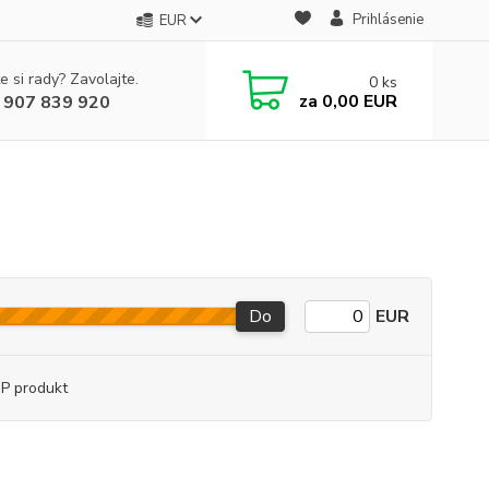
Prihlásenie
EUR
e si rady? Zavolajte.
0
ks
za
0,00 EUR
 907 839 920
Do
EUR
P produkt