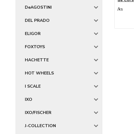
DeAGOSTINI
/
ks
DEL PRADO
ELIGOR
FOXTOYS
HACHETTE
HOT WHEELS
I SCALE
IXO
IXO/FISCHER
J-COLLECTION