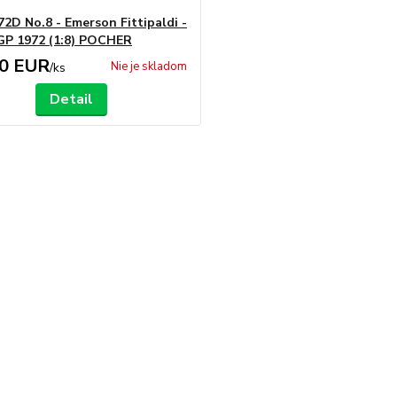
2D No.8 - Emerson Fittipaldi -
 GP 1972 (1:8) POCHER
00 EUR
Nie je skladom
/
ks
Detail