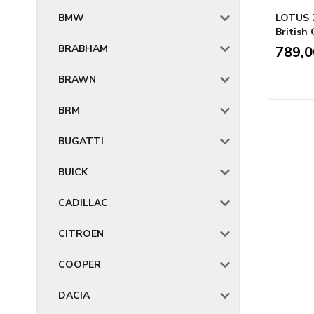
BMW
LOTUS 7
British
BRABHAM
789,
BRAWN
BRM
BUGATTI
BUICK
CADILLAC
CITROEN
COOPER
DACIA