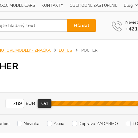
OX18 MODEL CARS
KONTAKTY
OBCHODNÉ ZASTÚPENIE
Blog
Neviet
Hľadať
+421
HOTOVÉ MODELY - ZNAČKA
LOTUS
POCHER
HER
EUR
Od
adom
Novinka
Akcia
Doprava ZADARMO
TO