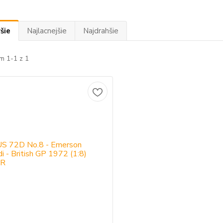
šie
Najlacnejšie
Najdrahšie
m 1-1 z 1