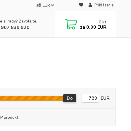
Prihlásenie
EUR
e si rady? Zavolajte.
0
ks
za
0,00 EUR
 907 839 920
Do
EUR
P produkt