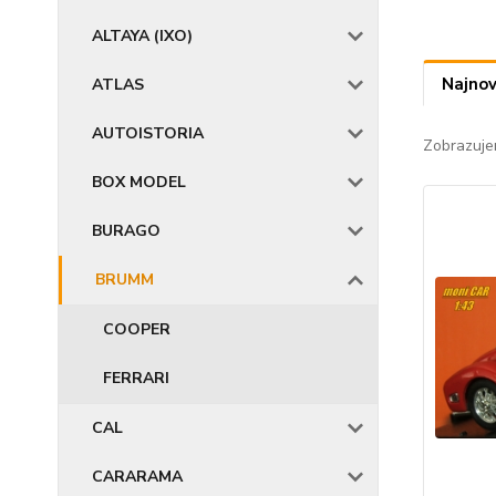
ALTAYA (IXO)
Najnov
ATLAS
AUTOISTORIA
Zobrazuje
BOX MODEL
BURAGO
BRUMM
COOPER
FERRARI
CAL
CARARAMA