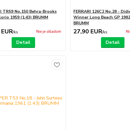
 TR59 No.150 Behra-Brooks
FERRARI 126C2 No.28 - Didie
lorio 1959 (1:43) BRUMM
Winner Long Beach GP 1982 
BRUMM
 EUR
27,90 EUR
Nie je skladom
Ni
/
ks
/
ks
Detail
Detail