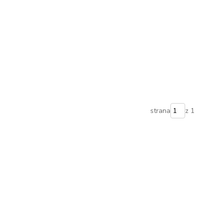
strana
z 1