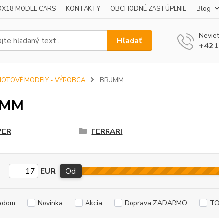
OX18 MODEL CARS
KONTAKTY
OBCHODNÉ ZASTÚPENIE
Blog
Neviet
Hľadať
+421
HOTOVÉ MODELY - VÝROBCA
BRUMM
UMM
PER
FERRARI
EUR
Od
adom
Novinka
Akcia
Doprava ZADARMO
TO