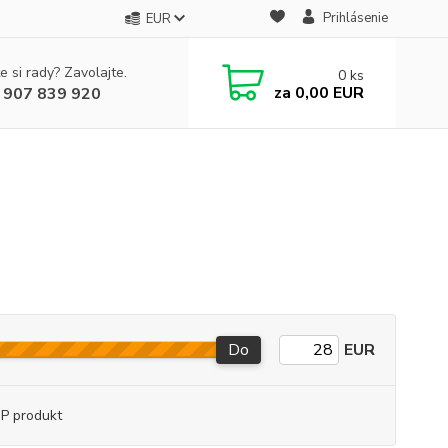
Prihlásenie
EUR
e si rady? Zavolajte.
0
ks
za
0,00 EUR
 907 839 920
Do
EUR
P produkt