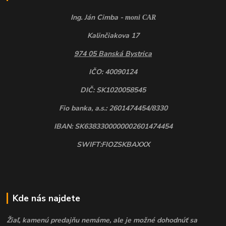
Ing. Ján Cimba -
moni CAR
Kalinčiakova 17
974 05 Banská Bystrica
IČO: 40090124
DIČ: SK1020058545
Fio banka, a.s.: 2601474454/8330
IBAN: SK6383300000002601474454
SWIFT:FIOZSKBAXXX
Kde nás najdete
Žiaľ, kamenú predajňu nemáme, ale je možné dohodnúť sa