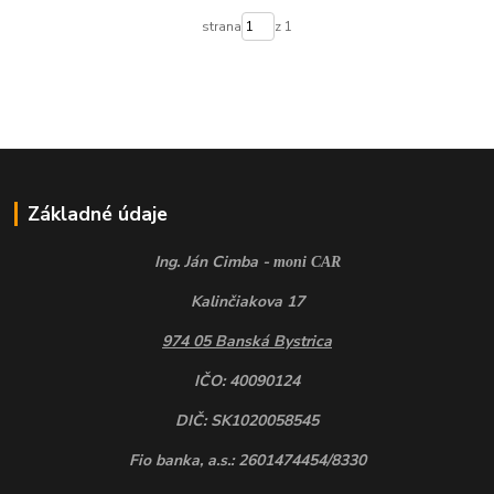
strana
z 1
Základné údaje
Ing. Ján Cimba -
moni CAR
Kalinčiakova 17
974 05 Banská Bystrica
IČO: 40090124
DIČ: SK1020058545
Fio banka, a.s.: 2601474454/8330