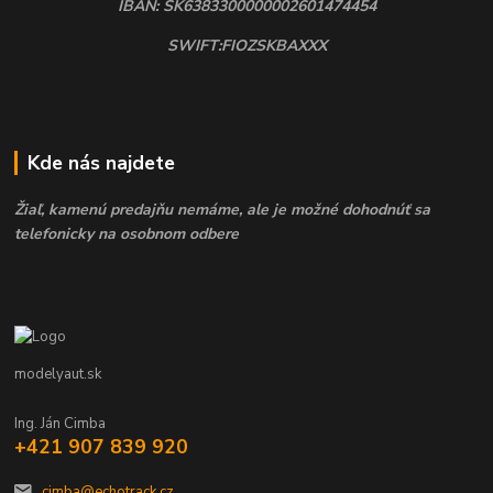
IBAN: SK6383300000002601474454
SWIFT:FIOZSKBAXXX
Kde nás najdete
Žiaľ, kamenú predajňu nemáme, ale je možné dohodnúť sa
telefonicky na osobnom odbere
modelyaut.sk
Ing. Ján Cimba
+421 907 839 920
cimba@echotrack.cz