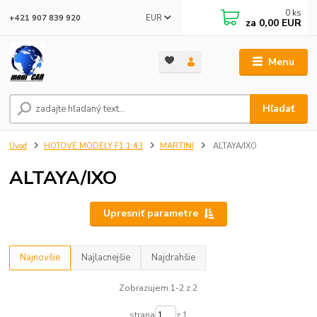
0
ks
EUR
+421 907 839 920
za
0,00 EUR
Menu
Hľadať
Úvod
HOTOVÉ MODELY F1 1:43
MARTINI
ALTAYA/IXO
ALTAYA/IXO
Upresniť parametre
Najnovšie
Najlacnejšie
Najdrahšie
Zobrazujem 1-2 z 2
strana
z 1