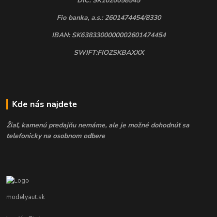
DIČ: SK1020058545
Fio banka, a.s.: 2601474454/8330
IBAN: SK6383300000002601474454
SWIFT:FIOZSKBAXXX
Kde nás najdete
Žiaľ, kamenú predajňu nemáme, ale je možné dohodnúť sa
telefonicky na osobnom odbere
modelyaut.sk