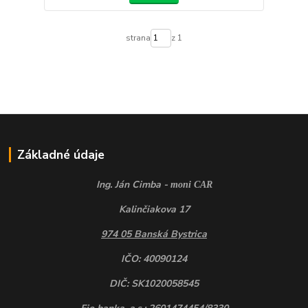
strana
z 1
Základné údaje
Ing. Ján Cimba -
moni CAR
Kalinčiakova 17
974 05 Banská Bystrica
IČO: 40090124
DIČ: SK1020058545