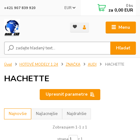
0
ks
EUR
+421 907 839 920
za
0,00 EUR
Menu
Hľadať
Úvod
HOTOVÉ MODELY 1:24
ZNAČKA
AUDI
HACHETTE
HACHETTE
Upresniť parametre
Najnovšie
Najlacnejšie
Najdrahšie
Zobrazujem 1-1 z 1
strana
z 1