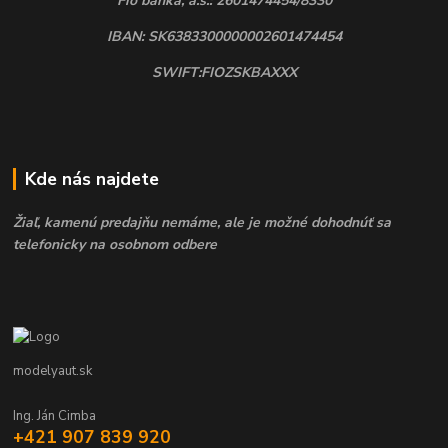
Fio banka, a.s.: 2601474454/8330
IBAN: SK6383300000002601474454
SWIFT:FIOZSKBAXXX
Kde nás najdete
Žiaľ, kamenú predajňu nemáme, ale je možné dohodnúť sa
telefonicky na osobnom odbere
modelyaut.sk
Ing. Ján Cimba
+421 907 839 920