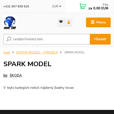
0
ks
EUR
+421 907 839 920
za
0,00 EUR
Menu
Hľadať
Úvod
HOTOVÉ MODELY - VÝROBCA
SPARK MODEL
SPARK MODEL
ŠKODA
V tejto kategórii nebol nájdený žiadny tovar.