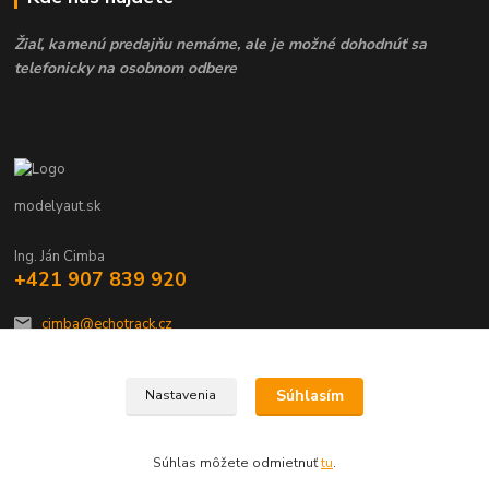
Žiaľ, kamenú predajňu nemáme, ale je možné dohodnúť sa
telefonicky na osobnom odbere
modelyaut.sk
Ing. Ján Cimba
+421 907 839 920
cimba@echotrack.cz
Súhlasím
Nastavenia
Súhlas môžete odmietnuť
tu
.
Vytvorené na
Eshop-rychlo.sk