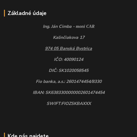
Základné údaje
Ing. Ján Cimba -
moni CAR
Kalinčiakova 17
974 05 Banská Bystrica
IČO: 40090124
DIČ: SK1020058545
Fio banka, a.s.: 2601474454/8330
IBAN: SK6383300000002601474454
SWIFT:FIOZSKBAXXX
Kde nás najdete