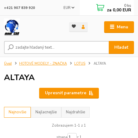
0
ks
EUR
+421 907 839 920
za
0,00 EUR
Menu
Hľadať
Úvod
HOTOVÉ MODELY - ZNAČKA
LOTUS
ALTAYA
ALTAYA
Upresniť parametre
Najnovšie
Najlacnejšie
Najdrahšie
Zobrazujem 1-1 z 1
strana
z 1