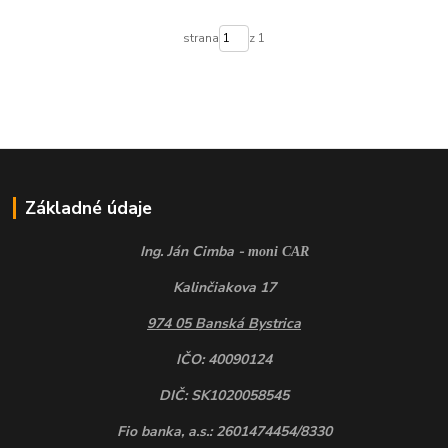
strana
z 1
Základné údaje
Ing. Ján Cimba -
moni CAR
Kalinčiakova 17
974 05 Banská Bystrica
IČO: 40090124
DIČ: SK1020058545
Fio banka, a.s.: 2601474454/8330