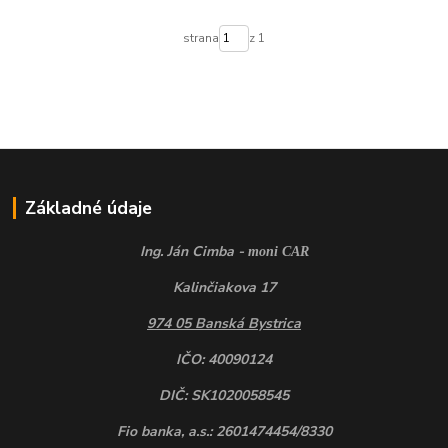
strana
z 1
Základné údaje
Ing. Ján Cimba -
moni CAR
Kalinčiakova 17
974 05 Banská Bystrica
IČO: 40090124
DIČ: SK1020058545
Fio banka, a.s.: 2601474454/8330