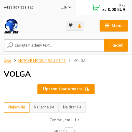
0
ks
EUR
+421 907 839 920
za
0,00 EUR
Menu
Hľadať
Úvod
HOTOVÉ MODELY RALLY 1:43
VOLGA
VOLGA
Upresniť parametre
Najnovšie
Najlacnejšie
Najdrahšie
Zobrazujem 1-1 z 1
strana
z 1