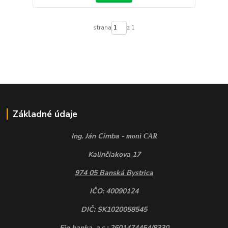
strana
z 1
Základné údaje
Ing. Ján Cimba -
moni CAR
Kalinčiakova 17
974 05 Banská Bystrica
IČO: 40090124
DIČ: SK1020058545
Fio banka, a.s.: 2601474454/8330