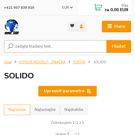
0
ks
EUR
+421 907 839 920
za
0,00 EUR
Menu
Hľadať
Úvod
HOTOVÉ MODELY - ZNAČKA
TOYOTA
SOLIDO
SOLIDO
Upresniť parametre
Najnovšie
Najlacnejšie
Najdrahšie
Zobrazujem 1-1 z 1
strana
z 1