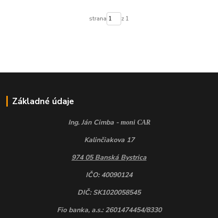
strana
z 1
Základné údaje
Ing. Ján Cimba -
moni CAR
Kalinčiakova 17
974 05 Banská Bystrica
IČO: 40090124
DIČ: SK1020058545
Fio banka, a.s.: 2601474454/8330