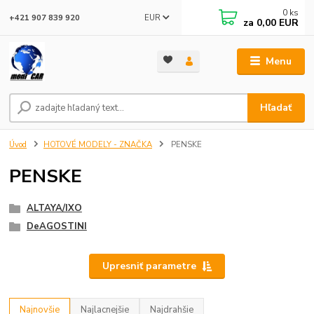
0
ks
EUR
+421 907 839 920
za
0,00 EUR
Menu
Hľadať
Úvod
HOTOVÉ MODELY - ZNAČKA
PENSKE
PENSKE
ALTAYA/IXO
DeAGOSTINI
Upresniť parametre
Najnovšie
Najlacnejšie
Najdrahšie