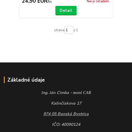
24,90 EUR
Nie je skladom
/
ks
Detail
strana
z 1
Základné údaje
Ing. Ján Cimba -
moni CAR
Kalinčiakova 17
974 05 Banská Bystrica
IČO: 40090124