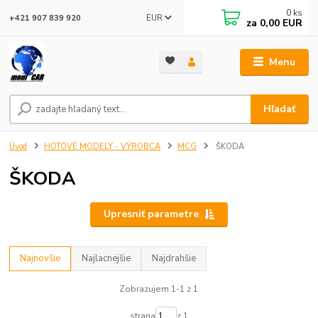
0
ks
EUR
+421 907 839 920
za
0,00 EUR
Menu
Hľadať
Úvod
HOTOVÉ MODELY - VÝROBCA
MCG
ŠKODA
ŠKODA
Upresniť parametre
Najnovšie
Najlacnejšie
Najdrahšie
Zobrazujem 1-1 z 1
strana
z 1