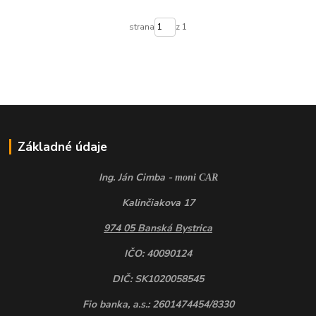
strana
z 1
Základné údaje
Ing. Ján Cimba -
moni CAR
Kalinčiakova 17
974 05 Banská Bystrica
IČO: 40090124
DIČ: SK1020058545
Fio banka, a.s.: 2601474454/8330