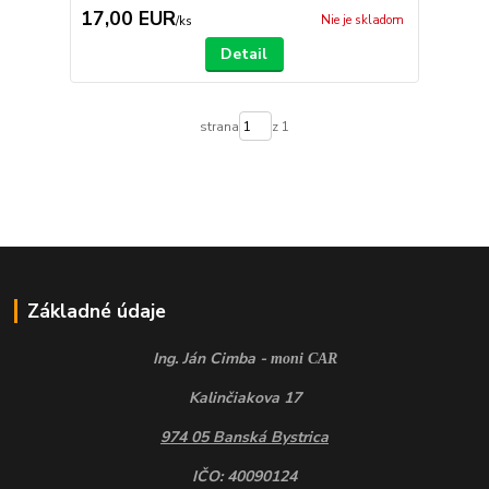
17,00 EUR
Nie je skladom
/
ks
Detail
strana
z 1
Základné údaje
Ing. Ján Cimba -
moni CAR
Kalinčiakova 17
974 05 Banská Bystrica
IČO: 40090124