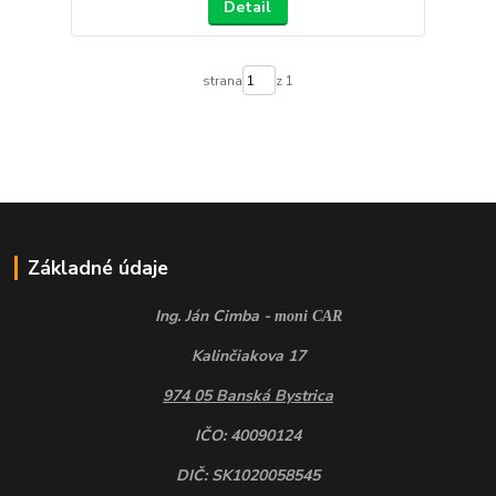
Detail
strana
z 1
Základné údaje
Ing. Ján Cimba -
moni CAR
Kalinčiakova 17
974 05 Banská Bystrica
IČO: 40090124
DIČ: SK1020058545