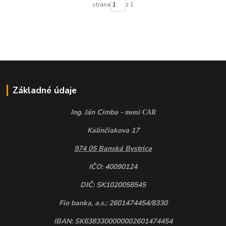
strana
z 1
Základné údaje
Ing. Ján Cimba -
moni CAR
Kalinčiakova 17
974 05 Banská Bystrica
IČO: 40090124
DIČ: SK1020058545
Fio banka, a.s.: 2601474454/8330
IBAN: SK6383300000002601474454