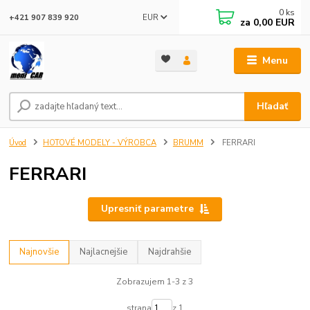
0
ks
EUR
+421 907 839 920
za
0,00 EUR
Menu
Hľadať
Úvod
HOTOVÉ MODELY - VÝROBCA
BRUMM
FERRARI
FERRARI
Upresniť parametre
Najnovšie
Najlacnejšie
Najdrahšie
Zobrazujem 1-3 z 3
strana
z 1