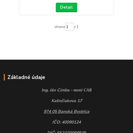
Detail
strana
z 1
Základné údaje
Ing. Ján Cimba -
moni CAR
Kalinčiakova 17
974 05 Banská Bystrica
IČO: 40090124
DIČ: SK1020058545