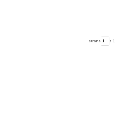
strana
z 1