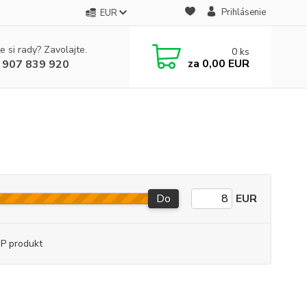
Prihlásenie
EUR
e si rady? Zavolajte.
0
ks
za
0,00 EUR
 907 839 920
Do
EUR
P produkt