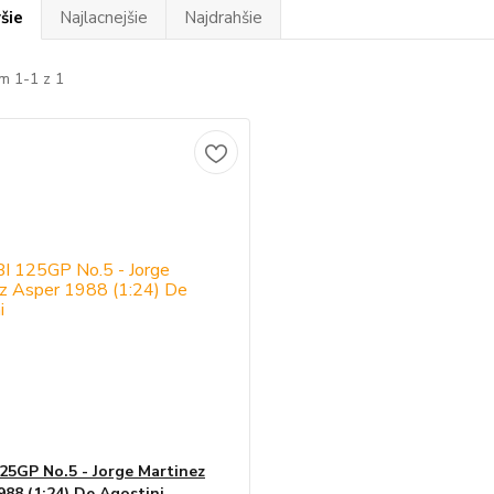
šie
Najlacnejšie
Najdrahšie
m 1-1 z 1
25GP No.5 - Jorge Martinez
988 (1:24) De Agostini