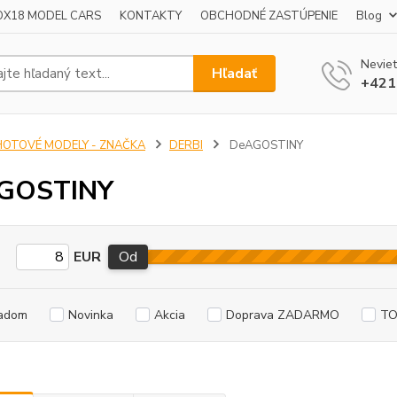
OX18 MODEL CARS
KONTAKTY
OBCHODNÉ ZASTÚPENIE
Blog
Neviet
Hľadať
+421
HOTOVÉ MODELY - ZNAČKA
DERBI
DeAGOSTINY
GOSTINY
EUR
Od
adom
Novinka
Akcia
Doprava ZADARMO
TO