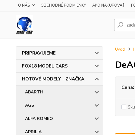
O NÁS
OBCHODNÉ PODMIENKY
AKO NAKUPOVAŤ
F
Úvod
PRIPRAVUJEME
DeA
FOX18 MODEL CARS
HOTOVÉ MODELY - ZNAČKA
Cena:
ABARTH
AGS
Skl
ALFA ROMEO
APRILIA