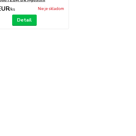
EUR
Nie je skladom
/
ks
Detail