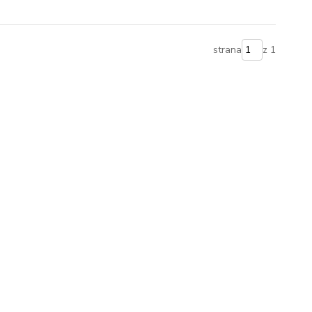
strana
z 1