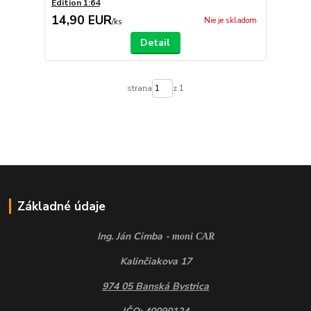
Edition 1:64
14,90 EUR
Nie je skladom
/
ks
Detail
strana
z 1
Základné údaje
Ing. Ján Cimba -
moni CAR
Kalinčiakova 17
974 05 Banská Bystrica