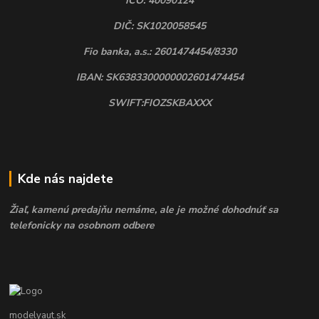
IČO: 40090124
DIČ: SK1020058545
Fio banka, a.s.: 2601474454/8330
IBAN: SK6383300000002601474454
SWIFT:FIOZSKBAXXX
Kde nás najdete
Žiaľ, kamenú predajňu nemáme, ale je možné dohodnúť sa
telefonicky na osobnom odbere
modelyaut.sk