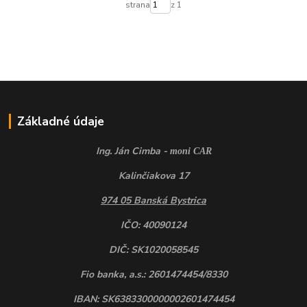
strana
z 1
Základné údaje
Ing. Ján Cimba -
moni CAR
Kalinčiakova 17
974 05 Banská Bystrica
IČO: 40090124
DIČ: SK1020058545
Fio banka, a.s.: 2601474454/8330
IBAN: SK6383300000002601474454