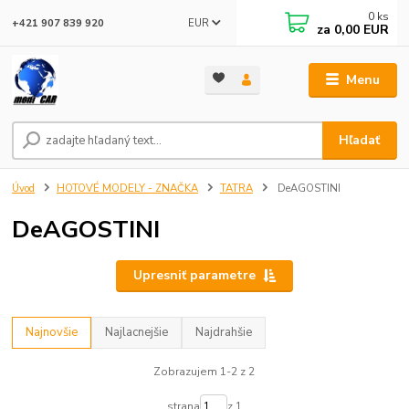
0
ks
EUR
+421 907 839 920
za
0,00 EUR
Menu
Hľadať
Úvod
HOTOVÉ MODELY - ZNAČKA
TATRA
DeAGOSTINI
DeAGOSTINI
Upresniť parametre
Najnovšie
Najlacnejšie
Najdrahšie
Zobrazujem 1-2 z 2
strana
z 1