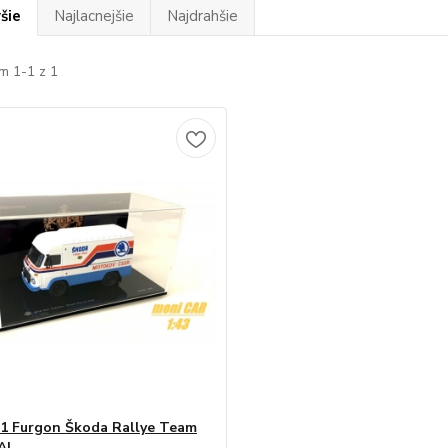
šie
Najlacnejšie
Najdrahšie
m 1-1 z 1
1 Furgon Škoda Rallye Team
CAL