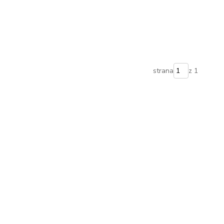
strana
z 1