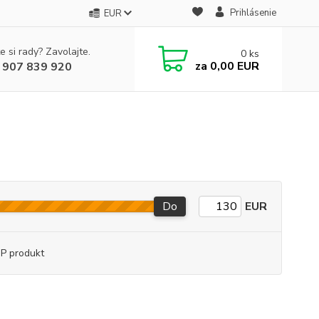
Prihlásenie
EUR
e si rady? Zavolajte.
0
ks
za
0,00 EUR
 907 839 920
Do
EUR
P produkt