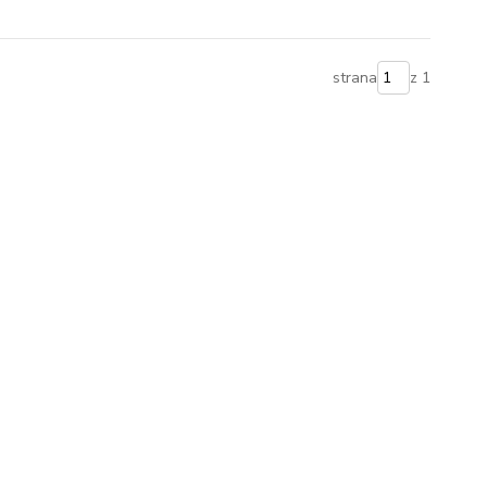
strana
z 1