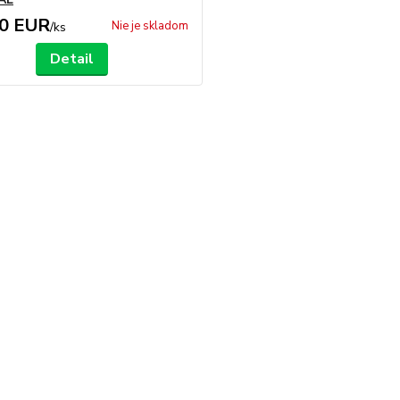
00 EUR
Nie je skladom
/
ks
Detail