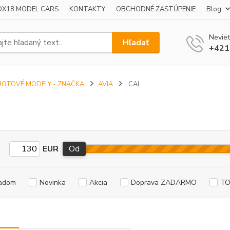
OX18 MODEL CARS
KONTAKTY
OBCHODNÉ ZASTÚPENIE
Blog
Neviet
Hľadať
+421
HOTOVÉ MODELY - ZNAČKA
AVIA
CAL
EUR
Od
adom
Novinka
Akcia
Doprava ZADARMO
TO