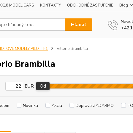
OX18 MODEL CARS
KONTAKTY
OBCHODNÉ ZASTÚPENIE
Blog
Neviet
Hľadať
+421
HOTOVÉ MODELY PILOTI F1
Vittorio Brambilla
orio Brambilla
EUR
Od
adom
Novinka
Akcia
Doprava ZADARMO
TO