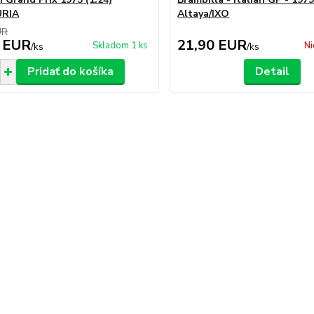
RIA
Altaya/IXO
UR
 EUR
21,90 EUR
Skladom 1 ks
Ni
/
ks
/
ks
Pridať do košíka
Detail