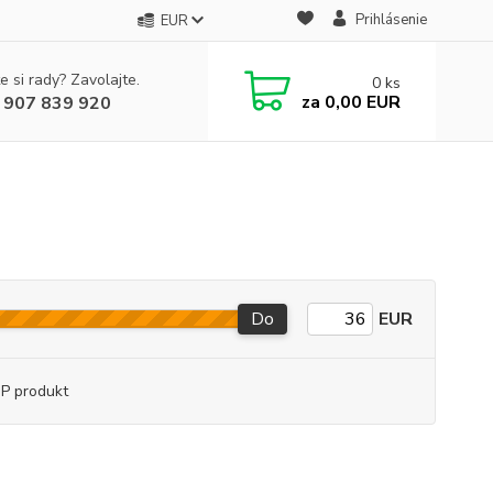
Prihlásenie
EUR
e si rady? Zavolajte.
0
ks
za
0,00 EUR
 907 839 920
Do
EUR
P produkt