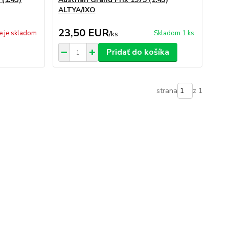
ALTYA/IXO
23,50 EUR
e je skladom
Skladom 1 ks
/
ks
Pridať do košíka
strana
z 1