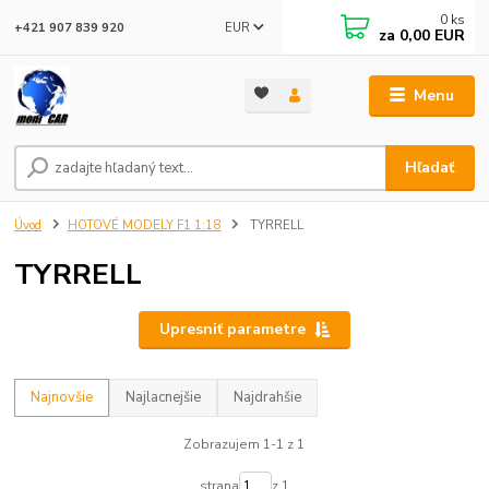
0
ks
EUR
+421 907 839 920
za
0,00 EUR
Menu
Hľadať
Úvod
HOTOVÉ MODELY F1 1:18
TYRRELL
TYRRELL
Upresniť parametre
Najnovšie
Najlacnejšie
Najdrahšie
Zobrazujem 1-1 z 1
strana
z 1