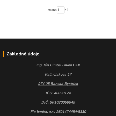
strana
z 1
Základné údaje
Ing. Ján Cimba -
moni CAR
Kalinčiakova 17
974 05 Banská Bystrica
IČO: 40090124
DIČ: SK1020058545
Fio banka, a.s.: 2601474454/8330