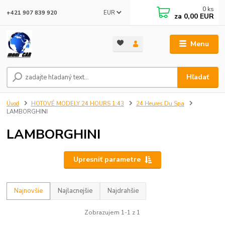
0
ks
EUR
+421 907 839 920
za
0,00 EUR
Menu
Hľadať
Úvod
HOTOVÉ MODELY 24 HOURS 1:43
24 Heures Du Spa
LAMBORGHINI
LAMBORGHINI
Upresniť parametre
Najnovšie
Najlacnejšie
Najdrahšie
Zobrazujem 1-1 z 1