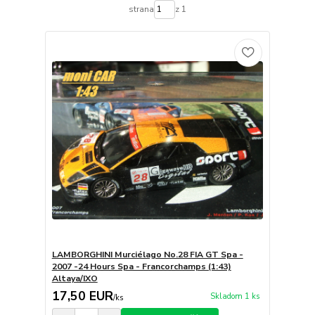
strana
z 1
LAMBORGHINI Murciélago No.28 FIA GT Spa -
2007 -24 Hours Spa - Francorchamps (1:43)
Altaya/IXO
17,50 EUR
Skladom 1 ks
/
ks