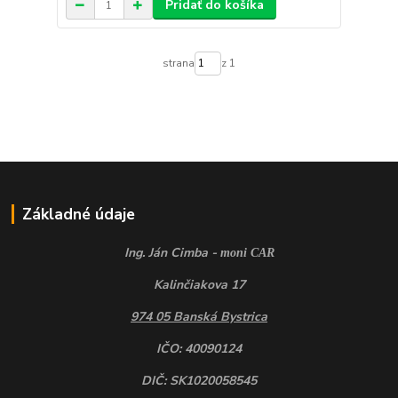
Pridať do košíka
strana
z 1
Základné údaje
Ing. Ján Cimba -
moni CAR
Kalinčiakova 17
974 05 Banská Bystrica
IČO: 40090124
DIČ: SK1020058545